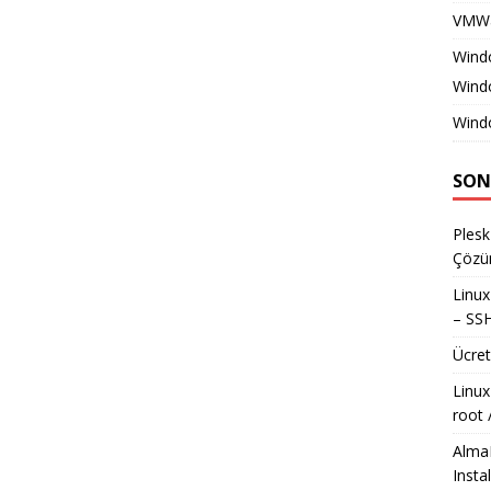
VMWa
Wind
Wind
Wind
SON
Plesk
Çöz
Linux
– SSH
Ücret
Linux
root 
AlmaL
Insta