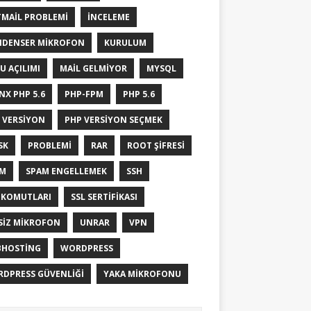
MAIL PROBLEMI
INCELEME
DENSER MIKROFON
KURULUM
U AÇILIMI
MAIL GELMIYOR
MYSQL
NX PHP 5.6
PHP-FPM
PHP 5.6
 VERSIYON
PHP VERSIYON SEÇMEK
SK
PROBLEMI
RAR
ROOT ŞIFRESI
AM
SPAM ENGELLEMEK
SSH
 KOMUTLARI
SSL SERTIFIKASI
SIZ MIKROFON
UNRAR
VPN
HOSTING
WORDPRESS
DPRESS GÜVENLIĞI
YAKA MIKROFONU