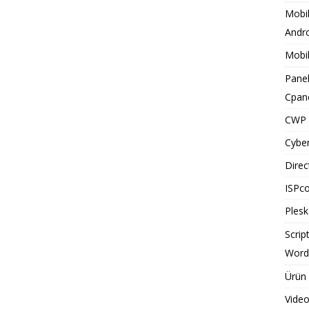
Mobil
Andr
Mobil
Panel
Cpan
CWP 
Cybe
Dire
ISPco
Plesk
Script
Word
Ürün 
Video