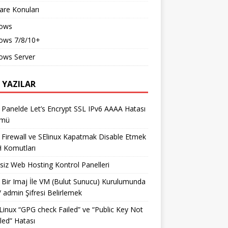
re Konuları
ows
ows 7/8/10+
ows Server
 YAZILAR
 Panelde Let’s Encrypt SSL IPv6 AAAA Hatası
ümü
 Firewall ve SElinux Kapatmak Disable Etmek
 Komutları
siz Web Hosting Kontrol Panelleri
 Bir Imaj İle VM (Bulut Sunucu) Kurulumunda
/ admin Şifresi Belirlemek
inux “GPG check Failed” ve “Public Key Not
lled” Hatası