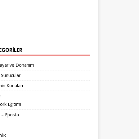
EGORILER
sayar ve Donanım
 Sunucular
in Konuları
m
rk Eğitimi
 – Eposta
l
lik