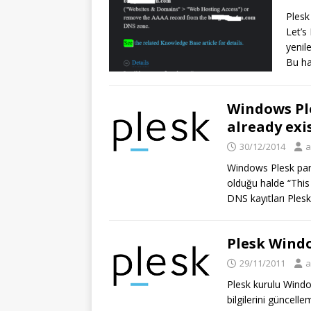
Plesk
Let’s
yenil
Bu h
Windows Ple
already exi
30/12/2014
a
Windows Plesk pan
olduğu halde “This
DNS kayıtları Ples
Plesk Windo
29/11/2011
a
Plesk kurulu Windo
bilgilerini güncell