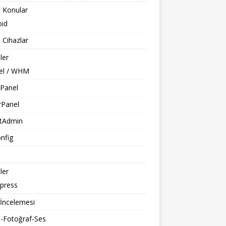
 Konular
oid
 Cihazlar
ler
el / WHM
Panel
rPanel
ctAdmin
nfig
ler
press
İncelemesi
-Fotoğraf-Ses