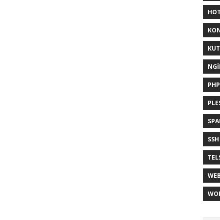
HOT
KON
KUT
NGI
PHP
PLE
SP
SSH
TEL
WEB
WOR