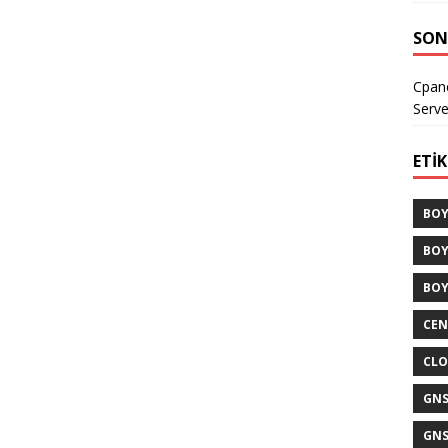
SON
Cpane
Serve
ETI
BOY
BOY
BOY
CEN
CLO
GNS
GNS