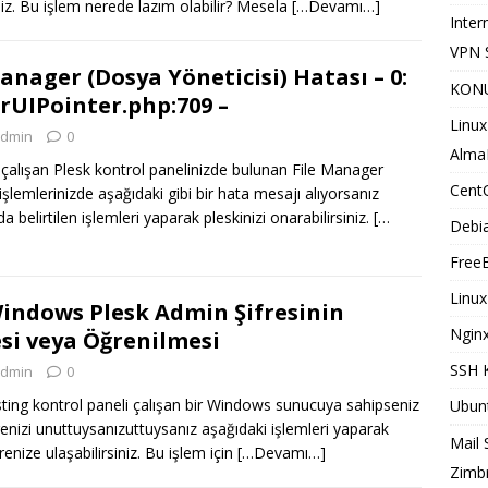
iniz. Bu işlem nerede lazım olabilir? Mesela
[…Devamı…]
Inter
VPN S
Manager (Dosya Yöneticisi) Hatası – 0:
KONU
rUIPointer.php:709 –
Linux
dmin
0
Alma
alışan Plesk kontrol panelinizde bulunan File Manager
Cent
işlemlerinizde aşağıdaki gibi bir hata mesajı alıyorsanız
 belirtilen işlemleri yaparak pleskinizi onarabilirsiniz.
[…
Debi
Free
Linux
indows Plesk Admin Şifresinin
Ngin
si veya Öğrenilmesi
SSH 
dmin
0
ting kontrol paneli çalışan bir Windows sunucuya sahipseniz
Ubun
renizi unuttuysanızuttuysanız aşağıdaki işlemleri yaparak
Mail 
enize ulaşabilirsiniz. Bu işlem için
[…Devamı…]
Zimb