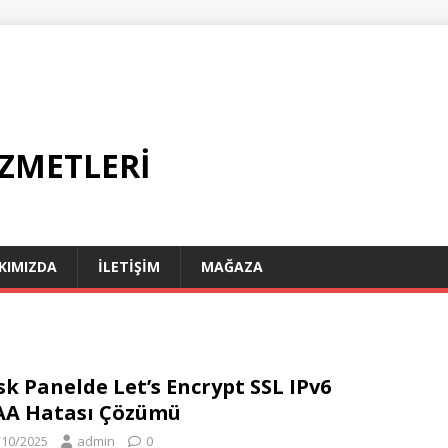
IZMETLERI
KIMIZDA
İLETIŞIM
MAĞAZA
sk Panelde Let’s Encrypt SSL IPv6
AA Hatası Çözümü
/10/2025
admin
0