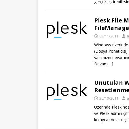
gerçekleştirebilirs
Plesk File 
FileManage
03/11/2011
a
Windows üzerinde ç
(Dosya Yöneticisi) 
yazımızın devamında
Devamı…]
Unutulan W
Resetlenme
30/10/2011
a
Üzerinde Plesk hos
ve Plesk admin şif
kolayca mevcut şifr