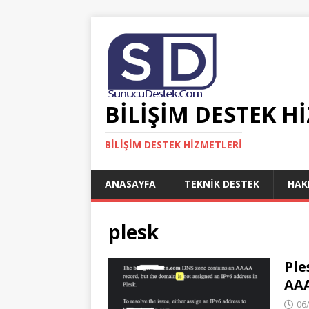
BILIŞIM DESTEK H
BILIŞIM DESTEK HIZMETLERI
ANASAYFA
TEKNIK DESTEK
HAK
plesk
Ple
AA
06