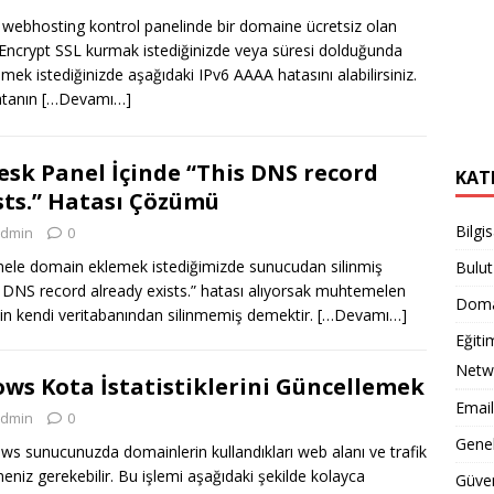
 webhosting kontrol panelinde bir domaine ücretsiz olan
 Encrypt SSL kurmak istediğinizde veya süresi dolduğunda
emek istediğinizde aşağıdaki IPv6 AAAA hatasını alabilirsiniz.
atanın
[…Devamı…]
sk Panel İçinde “This DNS record
KAT
sts.” Hatası Çözümü
Bilgi
dmin
0
ele domain eklemek istediğimizde sunucudan silinmiş
Bulut
 DNS record already exists.” hatası alıyorsak muhtemelen
Doma
kin kendi veritabanından silinmemiş demektir.
[…Devamı…]
Eğiti
Netwo
ws Kota İstatistiklerini Güncellemek
Email
dmin
0
Gene
ws sunucunuzda domainlerin kullandıkları web alanı ve trafik
emeniz gerekebilir. Bu işlemi aşağıdaki şekilde kolayca
Güven