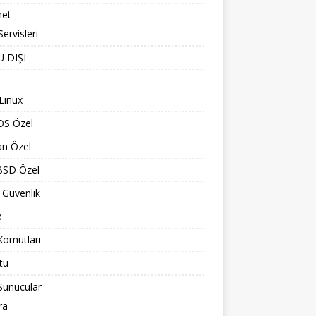
net
ervisleri
 DIŞI
Linux
OS Özel
an Özel
BSD Özel
 Güvenlik
x
Komutları
tu
Sunucular
ra